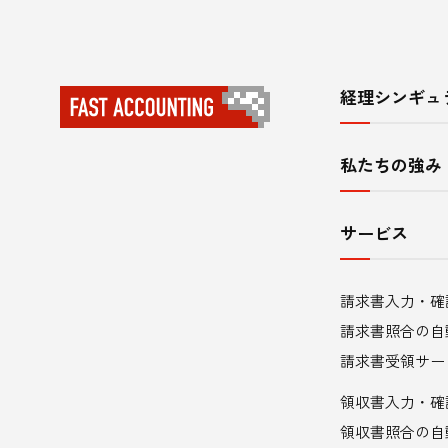
経理シンギュ
サ
イ
私たちの強み
ト
内
サービス
メ
請求書入力・確
ニ
請求書照合の自
ュ
請求書受領サー
領収書入力・確
ー
領収書照合の自