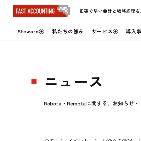
正確で早い会計と戦略経理を
サ
Steward
私たちの強み
サービス
導入
イ
ト
内
ニュース
メ
ニ
Robota・Remotaに関する、お知
ュ
ー
全て
イベント
お役立ち情報