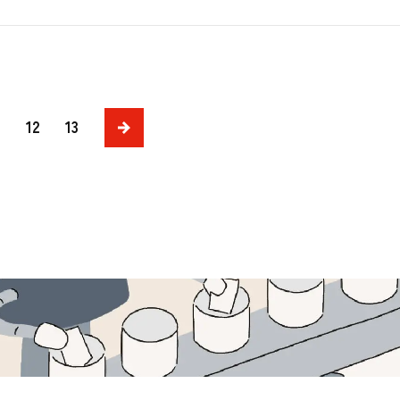
次
12
13
へ