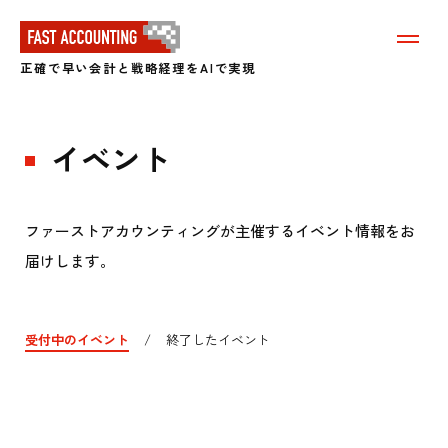
メ
ニ
正確で早い会計と戦略経理をAIで実現
ュ
ー
を
表
イベント
示
す
る
ファーストアカウンティングが主催するイベント情報をお
届けします。
受付中のイベント
終了したイベント