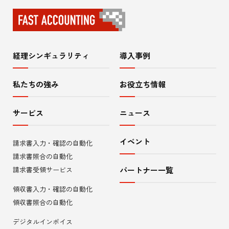
経理シンギュラリティ
導入事例
サ
イ
私たちの強み
お役立ち情報
ト
サービス
ニュース
内
イベント
請求書入力・確認の自動化
メ
請求書照合の自動化
ニ
請求書受領サービス
パートナー一覧
領収書入力・確認の自動化
ュ
領収書照合の自動化
ー
デジタルインボイス