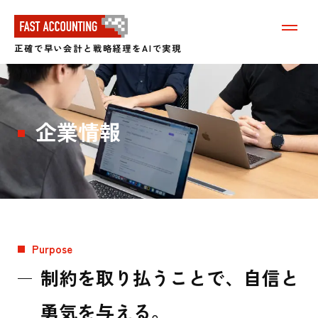
メ
ニ
正確で早い会計と戦略経理をAIで実現
ュ
ー
を
表
示
す
企業情報
る
Purpose
企
制約を取り払うことで、自信と
業
勇気を与える。
理