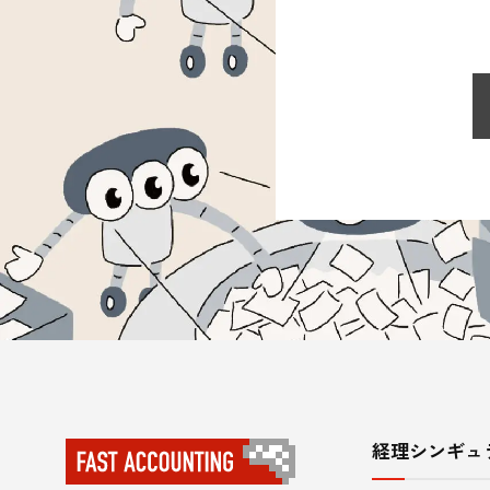
経理シンギュ
サ