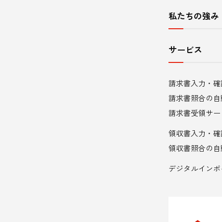
イ
私たちの強み
ト
内
サービス
メ
請求書入力・確
ニ
請求書照合の自
ュ
請求書受領サー
領収書入力・確
ー
領収書照合の自
デジタルインボ