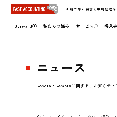
正確で早い会計と戦略経理を
サ
Steward
私たちの強み
サービス
導入
イ
ト
内
ニュース
メ
ニ
Robota・Remotaに関する、お知
ュ
ー
全て
イベント
お役立ち情報