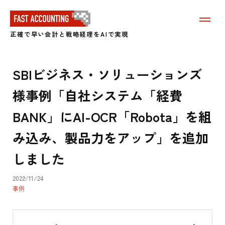
メ
ニ
正確で早い会計と戦略経理をAIで実現
ュ
ー
を
表
SBIビジネス・ソリューションズ
示
す
様事例「自社システム「経費
る
BANK」にAI-OCR「Robota」を組
み込み、製品力をアップ」を追加
しました
2022/11/24
事例