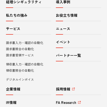
経理シンギュラリティ
導入事例
サ
イ
私たちの強み
お役立ち情報
ト
サービス
ニュース
内
イベント
請求書入力・確認の自動化
メ
請求書照合の自動化
ニ
請求書受領サービス
パートナー一覧
領収書入力・確認の自動化
ュ
領収書照合の自動化
ー
デジタルインボイス
企業情報
採用情報
IR情報
FA Research