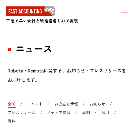
メ
ニ
正確で早い会計と戦略経理をAIで実現
ュ
ー
を
表
ニュース
示
す
る
Robota・Remotaに関する、お知らせ・プレスリリースを
お届けします。
全て
イベント
お役立ち情報
お知らせ
プレスリリース
メディア掲載
事例
採用
資料