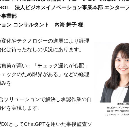
SOL 法人ビジネスイノベーション事業本部 エンター
一事業部
ョン コンサルタント 内海 舞子 様
の変化やテクノロジーの進展により経理
動化は待ったなしの状況にあります。
業負荷が高い」「チェック漏れが心配」
チェックのため限界がある」などの経理
悩みを
照合ソリューションで解決し承認作業の自
株式会社JSO
期化を実現します。
法人ビジネスイノベー
エンタープライズビジ
ソリューション コンサル
DXとしてChatGPTを用いた事後監査ソ