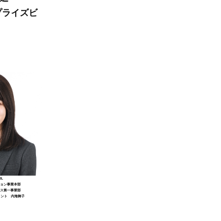
プライズビ
L
ション事業本部
ネス第一事業部
タント 内海舞子