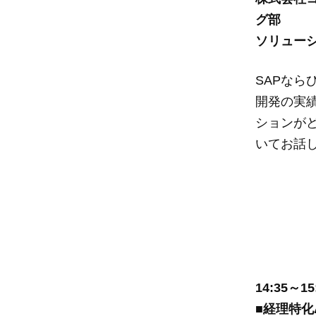
グ部
ソリューシ
SAPならび
開発の実
ションが
いてお話
14:35～15
■
経理特化A