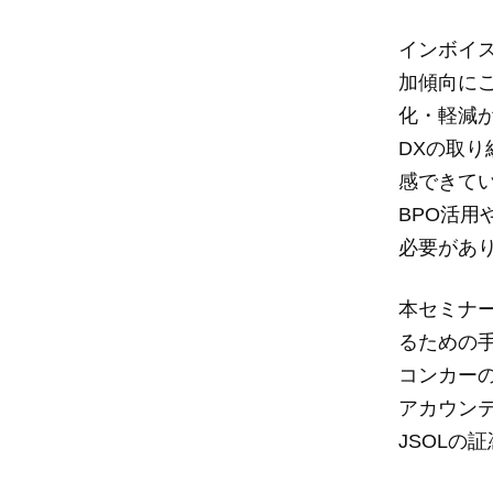
インボイ
加傾向に
化・軽減
DXの取
感できて
BPO活
必要があ
本セミナ
るための手
コンカーの
アカウンテ
JSOLの