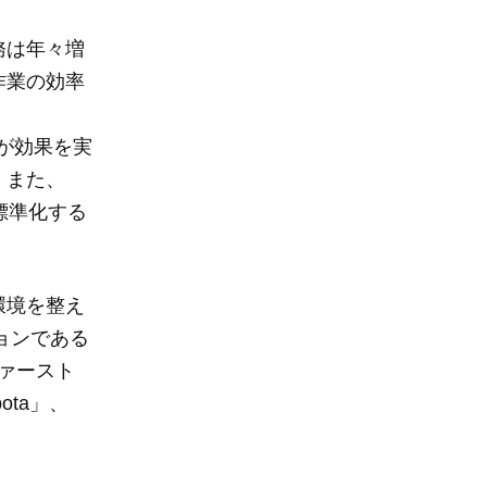
務は年々増
作業の効率
が効果を実
。また、
標準化する
環境を整え
ョンである
ファースト
ta」、