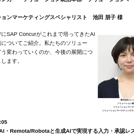
ョンマーケティングスペシャリスト 池田 朋子 様
にSAP Concurがこれまで培ってきたAI
績についてご紹介。私たちのソリュー
どう変わっていくのか、今後の展開につ
しします。
株式会社コン
ソリューション
ソリューションマー
ソリューションマーケティングス
:05
I・Remota/Robotaと生成AIで実現する入力・承認