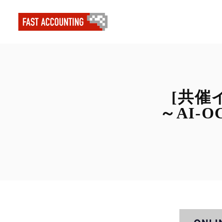
[共催
～AI-