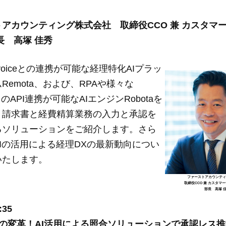
アカウンティング株式会社 取締役CCO 兼 カスタマ
長 高塚 佳秀
 Invoiceとの連携が可能な経理特化AIプラッ
Remota、および、RPAや様々な
とのAPI連携が可能なAIエンジンRobotaを
、請求書と経費精算業務の入力と承認を
るソリューションをご紹介します。さら
Iの活用による経理DXの最新動向につい
いたします。
ファーストアカウンテ
取締役CCO 兼 カスタマ
部長 高塚 
:35
の変革！AI活用による照合ソリューションで承認レス推