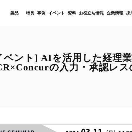
製品
特長
事例
イベント
資料
お役立ち情報
企業情報
採
イベント] AIを活用した経理
OCR×Concurの入力・承認レ