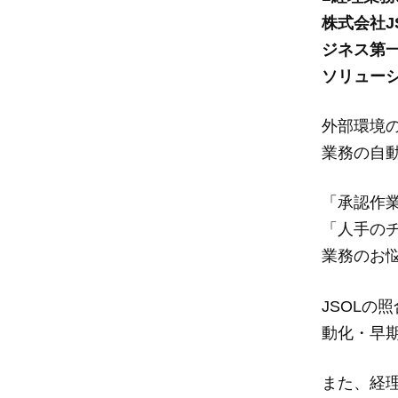
株式会社J
ジネス第
ソリューシ
外部環境
業務の自
「承認作
「人手の
業務のお
JSOLの
動化・早
また、経理