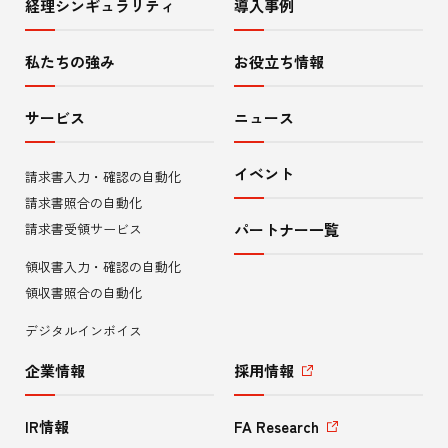
経理シンギュラリティ
導入事例
サ
イ
私たちの強み
お役立ち情報
ト
サービス
ニュース
内
イベント
請求書入力・確認の自動化
メ
請求書照合の自動化
ニ
請求書受領サービス
パートナー一覧
領収書入力・確認の自動化
ュ
領収書照合の自動化
ー
デジタルインボイス
企業情報
採用情報
IR情報
FA Research