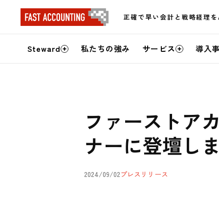
正確で早い会計と戦略経理を
サ
Steward
私たちの強み
サービス
導入
イ
ト
内
ファーストアカウン
メ
ナーに登壇し
ニ
ュ
2024/09/02
プレスリリース
ー