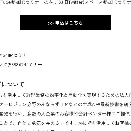
be参加[IRセミナーのみ]、X(旧Twitter)スペース参加[IRセミ
>> 申込はこちら
134)IRセミナー
グ(5588)IRセミナー
グについて
の力を活用して経理業務の効率化と自動化を実現するための法人
タービジョン分野のみならずLLMなどの生成AIや最新技術を
開発を行い、多数の大企業のお客様や会計ベンダー様にご提供
ことで、自信と勇気を与える」です。AI技術を活用してお客様