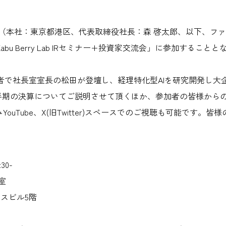
本社：東京都港区、代表取締役社長：森 啓太郎、以下、ファー
abu Berry Lab IRセミナー+投資家交流会」に参加する
者で社長室室長の松田が登壇し、経理特化型AIを研究開発し大
半期の決算についてご説明させて頂くほか、参加者の皆様から
YouTube、X(旧Twitter)スペースでのご視聴も可能です
30-
室
タスビル5階