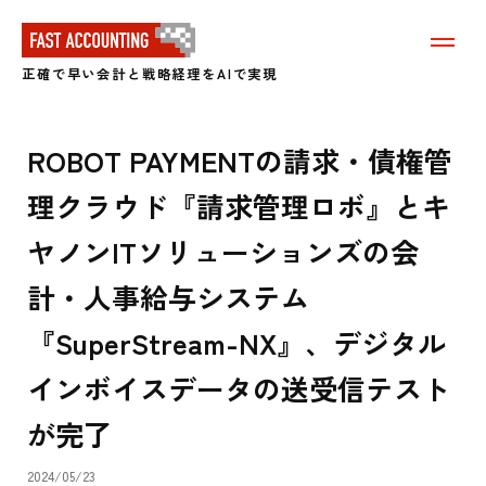
メ
ニ
正確で早い会計と戦略経理をAIで実現
ュ
ー
を
表
ROBOT PAYMENTの請求・債権管
示
す
理クラウド『請求管理ロボ』とキ
る
ヤノンITソリューションズの会
計・人事給与システム
『SuperStream-NX』、デジタル
インボイスデータの送受信テスト
が完了
2024/05/23