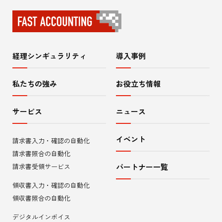
経理シンギュラリティ
導入事例
サ
イ
私たちの強み
お役立ち情報
ト
サービス
ニュース
内
イベント
請求書入力・確認の自動化
メ
請求書照合の自動化
ニ
請求書受領サービス
パートナー一覧
領収書入力・確認の自動化
ュ
領収書照合の自動化
ー
デジタルインボイス