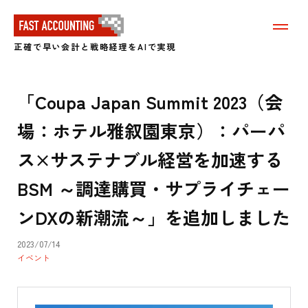
メ
ニ
正確で早い会計と戦略経理をAIで実現
ュ
ー
を
表
「Coupa Japan Summit 2023（会
示
す
場：ホテル雅叙園東京）：パーパ
る
ス×サステナブル経営を加速する
BSM ～調達購買・サプライチェー
ンDXの新潮流～」を追加しました
2023/07/14
イベント