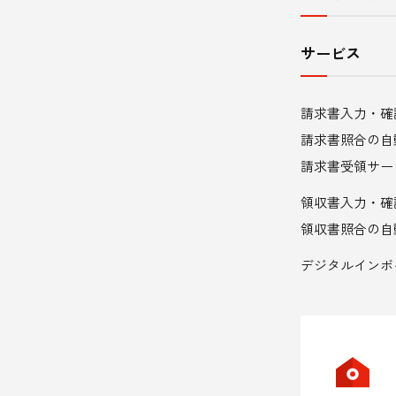
ト
内
サービス
メ
請求書入力・確
ニ
請求書照合の自
ュ
請求書受領サー
領収書入力・確
ー
領収書照合の自
デジタルインボ