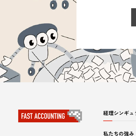
経理シンギュ
サ
イ
私たちの強み