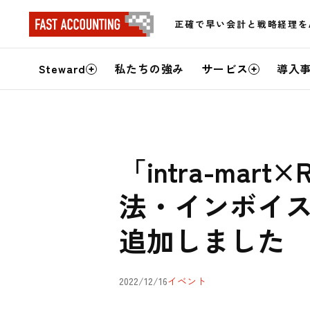
正確で早い会計と戦略経理を
サ
Steward
私たちの強み
サービス
導入
イ
ト
内
「intra-ma
メ
法・インボイ
ニ
追加しました
ュ
ー
2022/12/16
イベント