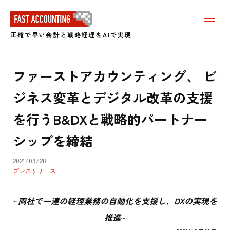
メ
ニ
正確で早い会計と戦略経理をAIで実現
ュ
ー
を
表
ファーストアカウンティング、 ビ
示
す
ジネス変革とデジタル改革の支援
る
を行うB&DXと戦略的パートナー
シップを締結
2021/09/28
プレスリリース
~
両社で一連の経理業務の自動化を支援し、DXの実現を
推進
~