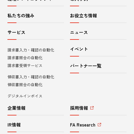
サ
イ
私たちの強み
お役立ち情報
ト
サービス
ニュース
内
イベント
請求書入力・確認の自動化
メ
請求書照合の自動化
ニ
請求書受領サービス
パートナー一覧
領収書入力・確認の自動化
ュ
領収書照合の自動化
ー
デジタルインボイス
企業情報
採用情報
IR情報
FA Research