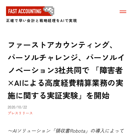
メ
ニ
正確で早い会計と戦略経理をAIで実現
ュ
ー
を
表
ファーストアカウンティング、
示
す
パーソルチャレンジ、パーソルイ
る
ノベーション3社共同で 「障害者
×AIによる高度経費精算業務の実
施に関する実証実験」を開始
2020/10/22
プレスリリース
〜AIソリューション「領収書Robota」の導入によって