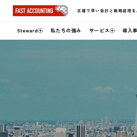
正確で早い会計と戦略経理を
サ
Steward
私たちの強み
サービス
導入
イ
ト
内
メ
ニ
ュ
ー