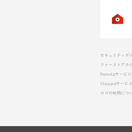
セキュリティポ
ファーストアカ
Remotaサービ
Stewardサー
ロゴの利用につ