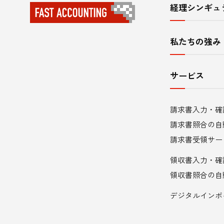
経理シンギュ
サ
イ
私たちの強み
ト
内
サービス
メ
請求書入力・確
ニ
請求書照合の自
ュ
請求書受領サー
領収書入力・確
ー
領収書照合の自
デジタルインボ