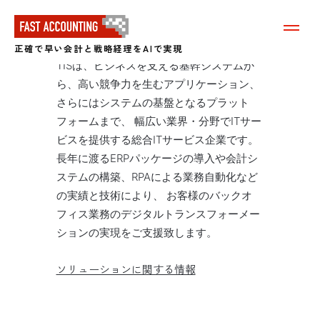
ＴＩＳ株式会社
メ
ニ
正確で早い会計と戦略経理をAIで実現
ュ
TISは、ビジネスを支える基幹システムか
ー
を
ら、高い競争力を生むアプリケーション、
表
さらにはシステムの基盤となるプラット
示
フォームまで、 幅広い業界・分野でITサー
す
る
ビスを提供する総合ITサービス企業です。
長年に渡るERPパッケージの導入や会計シ
ステムの構築、RPAによる業務自動化など
の実績と技術により、 お客様のバックオ
フィス業務のデジタルトランスフォーメー
ションの実現をご支援致します。
ソリューションに関する情報