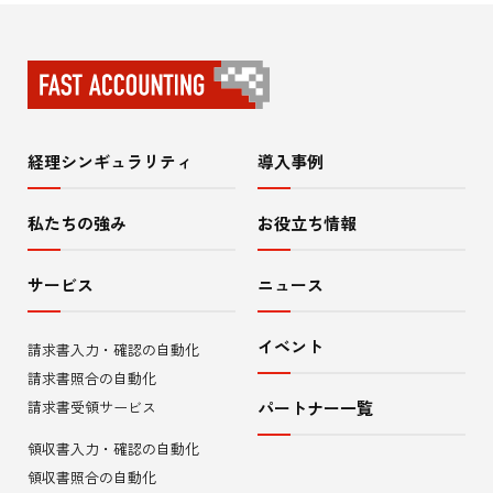
経理シンギュラリティ
導入事例
サ
イ
私たちの強み
お役立ち情報
ト
サービス
ニュース
内
イベント
請求書入力・確認の自動化
メ
請求書照合の自動化
ニ
請求書受領サービス
パートナー一覧
領収書入力・確認の自動化
ュ
領収書照合の自動化