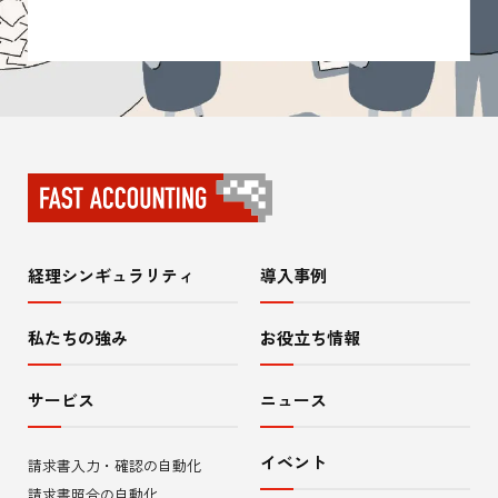
経理シンギュラリティ
導入事例
サ
イ
私たちの強み
お役立ち情報
ト
サービス
ニュース
内
イベント
請求書入力・確認の自動化
メ
請求書照合の自動化