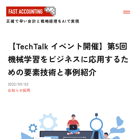
メ
ニ
正確で早い会計と戦略経理をAIで実現
ュ
ー
を
表
【TechTalk イベント開催】第5回
示
す
機械学習をビジネスに応用するた
る
めの要素技術と事例紹介
2022/09/02
お知らせ
採用