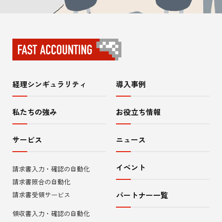
経理シンギュラリティ
導入事例
サ
イ
私たちの強み
お役立ち情報
ト
サービス
ニュース
内
イベント
請求書入力・確認の自動化
メ
請求書照合の自動化
ニ
請求書受領サービス
パートナー一覧
領収書入力・確認の自動化
ュ