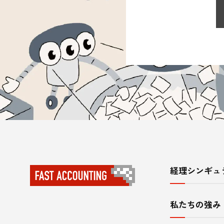
経理シンギュ
サ
イ
私たちの強み
ト