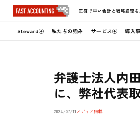
正確で早い会計と戦略経理を
サ
Steward
私たちの強み
サービス
導入
イ
ト
内
弁護士法人内田
メ
に、弊社代表取
ニ
ュ
2024/07/11
メディア掲載
ー