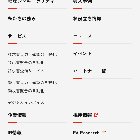
経理シンギュラリティ
導入事例
サ
イ
私たちの強み
お役立ち情報
ト
サービス
ニュース
内
イベント
請求書入力・確認の自動化
メ
請求書照合の自動化
ニ
請求書受領サービス
パートナー一覧
領収書入力・確認の自動化
ュ
領収書照合の自動化
ー
デジタルインボイス
企業情報
採用情報
IR情報
FA Research