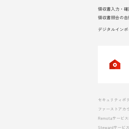
領収書入力・確
ー
領収書照合の自
デジタルインボ
セキュリティポ
ファーストアカ
Remotaサービ
Stewardサー