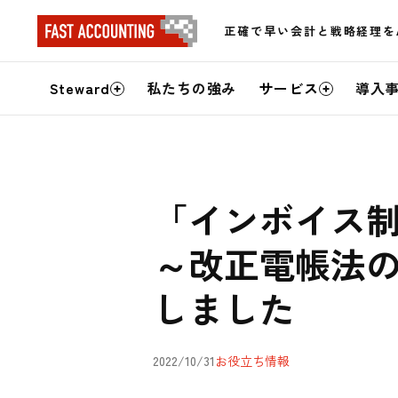
正確で早い会計と戦略経理を
サ
Steward
私たちの強み
サービス
導入
イ
ト
内
「インボイス
メ
～改正電帳法
ニ
しました
ュ
ー
2022/10/31
お役立ち情報