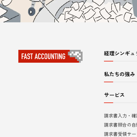
経理シンギュ
サ
イ
私たちの強み
ト
内
サービス
メ
請求書入力・確
ニ
請求書照合の自
ュ
請求書受領サー