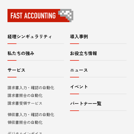
経理シンギュラリティ
導入事例
サ
イ
私たちの強み
お役立ち情報
ト
サービス
ニュース
内
イベント
請求書入力・確認の自動化
メ
請求書照合の自動化
ニ
請求書受領サービス
パートナー一覧
領収書入力・確認の自動化
ュ
領収書照合の自動化
ー
デジタルインボイス