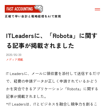
メ
ニ
正確で早い会計と戦略経理をAIで実現
ュ
ー
を
表
ITLeadersに、「Robota」に関す
示
す
る記事が掲載されました
る
2020/05/20
メディア掲載
IT Leadersに、メールに領収書を添付して送信するだけ
で、経費の申請データが正しく申請されているかどう
かを突合できるアプリケーション「Robota」に関する
記事が掲載されました。
*IT Leadersは、ITとビジネスを融合し競争力を創るこ