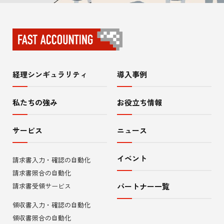
経理シンギュラリティ
導入事例
サ
イ
私たちの強み
お役立ち情報
ト
サービス
ニュース
内
イベント
請求書入力・確認の自動化
メ
請求書照合の自動化
ニ
請求書受領サービス
パートナー一覧
領収書入力・確認の自動化
ュ
領収書照合の自動化