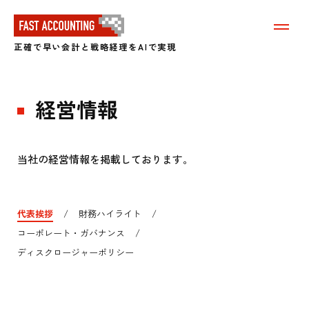
メ
ニ
正確で早い会計と戦略経理をAIで実現
ュ
ー
を
表
経営情報
示
す
る
当社の経営情報を掲載しております。
代表挨拶
財務ハイライト
コーポレート・ガバナンス
ディスクロージャーポリシー