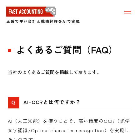
メ
ニ
正確で早い会計と戦略経理をAIで実現
ュ
ー
を
表
よくあるご質問（FAQ）
示
す
る
当社のよくあるご質問を掲載しております。
AI-OCRとは何ですか？
Q
AI（人工知能）を使うことで、高い精度のOCR（光学
文字認識/Optical character recognition）を実現し
たものです。