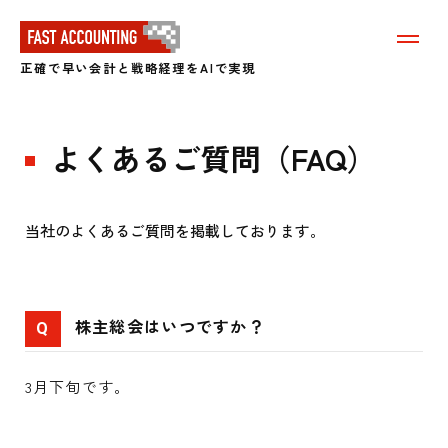
メ
ニ
正確で早い会計と戦略経理をAIで実現
ュ
ー
を
表
よくあるご質問（FAQ）
示
す
る
当社のよくあるご質問を掲載しております。
株主総会はいつですか？
Q
3月下旬です。