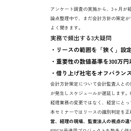
アンケート調査の実施から、3ヶ月が経
論点整理中で、まだ会計方針の策定が
よく聞きます。
実務で頻出する3大疑問
・リースの範囲を「狭く」設
・重要性の数値基準を300万
・借り上げ社宅をオフバランス
会計方針策定について会計監査人との
が発生しスケジュールが遅延します。R
経理業務の変更ではなく、経営にとっ
本セミナーではリースの識別判定を正
営、経理の現場、
監査法人
の視点の違
IFRS16号適用プロジェクトを数多