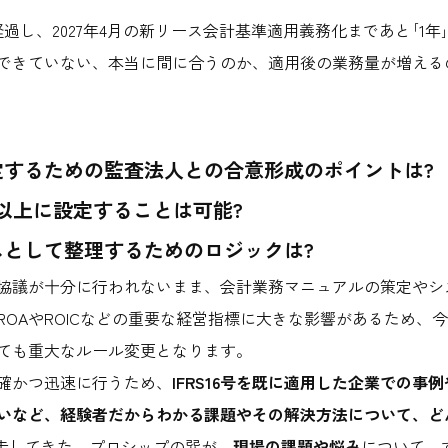
過し、2027年4月の新リース会計基準適用義務化まであと｢1
できていない、本当に間に合うのか、適用後の業務量が増える
定するための監査法人との合意形成のポイントは?
円以上に設定することは可能?
として整理するためのロジックは?
協議が十分に行われないまま、会計業務マニュアルの策定やシ
OAやROICなどの重要な経営指標に大きな影響があるため、
ても重大なルール変更となります。
確かつ迅速に行うため、
IFRS16号を既に適用した企業での
いなど、経験者だからわかる課題やその解決方法について、ど
く伴走してきた、プロシップの巽が、
現場の課題や悩み
について、