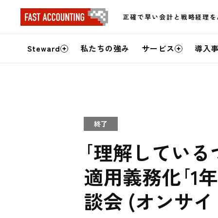
正確で早い会計と戦略経理を
サ
Steward
私たちの強み
サービス
導入
イ
ト
内
終了
メ
｢理解している
ニ
適用義務化｢1
ュ
ー
談会 (オンサイ