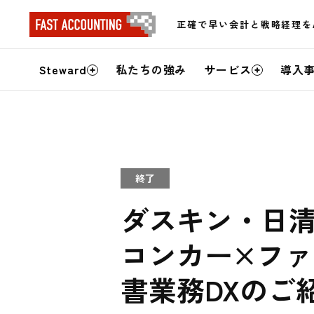
正確で早い会計と戦略経理を
サ
Steward
私たちの強み
サービス
導入
イ
ト
内
終了
メ
ダスキン・日
ニ
コンカー×フ
ュ
ー
書業務DXのご