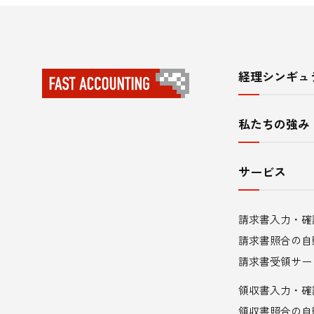
経理シンギュ
サ
イ
私たちの強み
ト
内
サービス
メ
請求書入力・確
ニ
請求書照合の自
ュ
請求書受領サー
領収書入力・確
ー
領収書照合の自