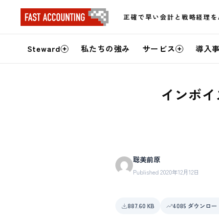
正確で早い会計と戦略経理を
サ
Steward
私たちの強み
サービス
導入
イ
ト
インボイス
内
メ
ニ
聡美前原
ュ
Published 2020年12月12日
ー
887.60 KB
4085 ダウンロー