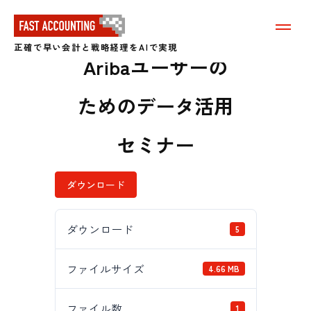
【配布資料】SAP
メ
ニ
正確で早い会計と戦略経理をAIで実現
ュ
Aribaユーザーの
ー
を
表
ためのデータ活用
示
す
る
セミナー
ダウンロード
ダウンロード
5
ファイルサイズ
4.66 MB
ファイル数
1