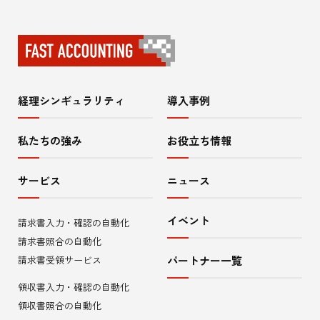
経理シンギュラリティ
導入事例
サ
イ
私たちの強み
お役立ち情報
ト
サービス
ニュース
内
イベント
請求書入力・確認の自動化
メ
請求書照合の自動化
ニ
請求書受領サービス
パートナー一覧
領収書入力・確認の自動化
ュ
領収書照合の自動化