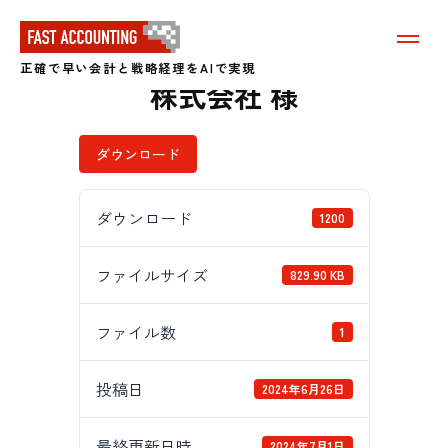
[導入事例] 旭化成
メ
ニ
正確で早い会計と戦略経理をAIで実現
ュ
株式会社 様
ー
を
表
示
ダウンロード
す
る
ダウンロード
1200
ファイルサイズ
829.90 KB
ファイル数
1
投稿日
2024年6月26日
最終更新日時
2024年7月1日