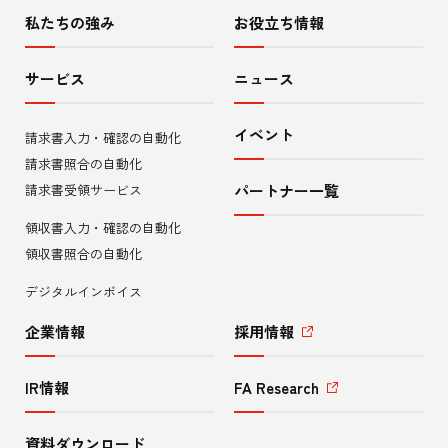
イ
私たちの強み
お役立ち情報
ト
サービス
ニュース
内
イベント
請求書入力・確認の自動化
メ
請求書照合の自動化
ニ
請求書受領サービス
パートナー一覧
領収書入力・確認の自動化
ュ
領収書照合の自動化
ー
デジタルインボイス
企業情報
採用情報
IR情報
FA Research
資料ダウンロード