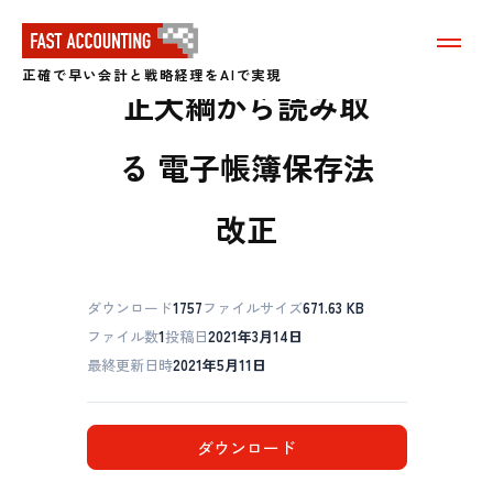
令和3年度税制改
メ
ニ
正確で早い会計と戦略経理をAIで実現
ュ
正大綱から読み取
ー
を
表
る 電子帳簿保存法
示
す
る
改正
ダウンロード
1757
ファイルサイズ
671.63 KB
ファイル数
1
投稿日
2021年3月14日
最終更新日時
2021年5月11日
ダウンロード