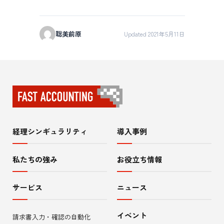
聡美前原
Updated 2021年5月11日
経理シンギュラリティ
導入事例
サ
イ
私たちの強み
お役立ち情報
ト
サービス
ニュース
内
イベント
請求書入力・確認の自動化
メ