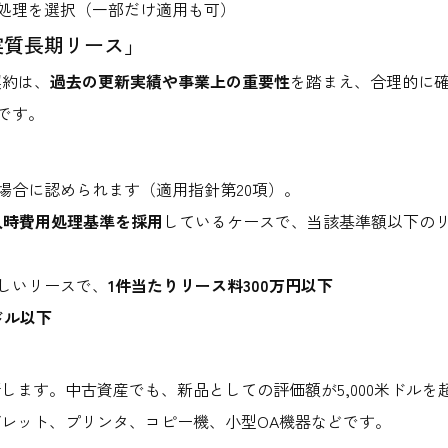
処理を選択（一部だけ適用も可）
実質長期リース」
契約は、
過去の更新実績や事業上の重要性
を踏まえ、合理的に
です。
場合に認められます（適用指針第20項）。
購入時費用処理基準を採用
しているケースで、当該基準額以下の
しいリースで、
1件当たりリース料300万円以下
ドル以下
します。中古資産でも、新品としての評価額が5,000米ドル
ブレット、プリンタ、コピー機、小型OA機器などです。