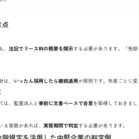
意点
も、
注記でリース料の概要を開示
する必要があります。「免除
針は、
いったん採用したら継続適用
が原則です。年度ごとに変
意
ては、監査法人と
事前に文書ベースで合意
を取得しておきまし
いる実態があれば、
実質期間で判定
する必要があります。
ィ：免除規定を活用した中堅企業の判定例