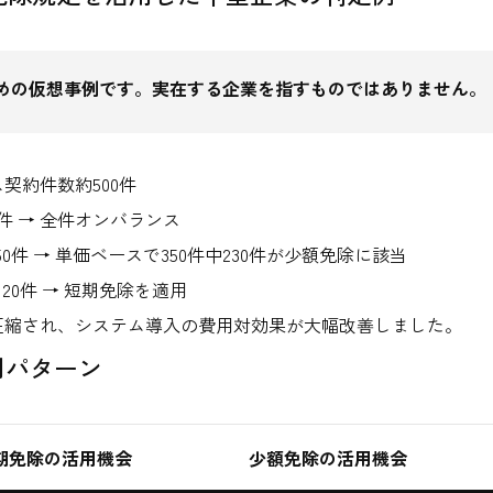
めの仮想事例です。実在する企業を指すものではありません。
契約件数約500件
件 → 全件オンバランス
件 → 単価ベースで350件中230件が少額免除に該当
0件 → 短期免除を適用
圧縮され、システム導入の費用対効果が大幅改善しました。
活用パターン
期免除の活用機会
少額免除の活用機会