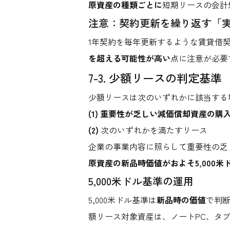
原資産の種類ごとに
短期リースの会計
注意：契約更新を繰り返す「
1年契約を毎年更新するような賃貸借
を超える可能性が高い
点に注意が必要
7-3. 少額リースの判定基準
少額リースは次のいずれかに該当する
(1) 重要性が乏しい減価償却資産の
(2)
次のいずれかを満たすリース
企業の事業内容に照らして重要性の乏
原資産の新品時価値がおよそ5,000米
5,000米ドル基準の運用
5,000米ドル基準は
新品時の価値
で判断
額リース対象資産は、ノートPC、タ