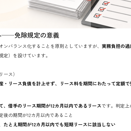
例外──免除規定の意義
オンバランス化することを原則としていますが、
実務負担の過
規定）を設けています。
リース）
産・リース負債を計上せず、リース料を期間にわたって定額で
て、借手のリース期間が12カ月以内であるリース
です。判定上
定後の期間が12カ月以内であること
、
たとえ期間が12カ月以内でも短期リースに該当しない