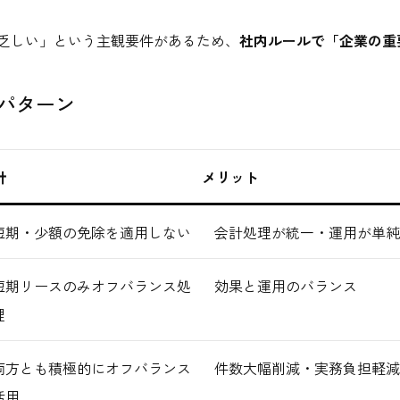
乏しい」という主観要件があるため、
社内ルールで「企業の重
3パターン
針
メリット
短期・少額の免除を適用しない
会計処理が統一・運用が単純
短期リースのみオフバランス処
効果と運用のバランス
理
両方とも積極的にオフバランス
件数大幅削減・実務負担軽減
活用