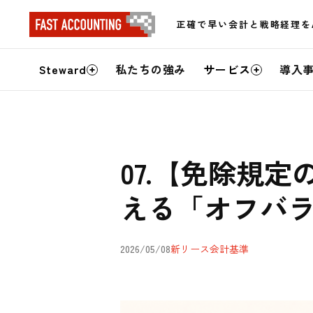
正確で早い会計と戦略経理を
サ
Steward
私たちの強み
サービス
導入
イ
ト
内
07.【免除規
メ
える「オフバ
ニ
ュ
2026/05/08
新リース会計基準
ー