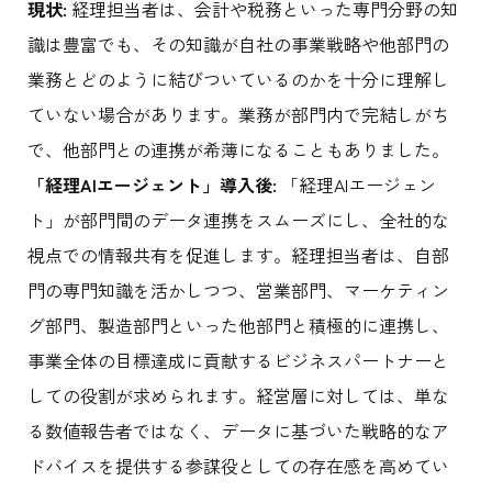
現状:
経理担当者は、会計や税務といった専門分野の知
識は豊富でも、その知識が自社の事業戦略や他部門の
業務とどのように結びついているのかを十分に理解し
ていない場合があります。業務が部門内で完結しがち
で、他部門との連携が希薄になることもありました。
「経理AIエージェント」導入後:
「経理AIエージェン
ト」が部門間のデータ連携をスムーズにし、全社的な
視点での情報共有を促進します。経理担当者は、自部
門の専門知識を活かしつつ、営業部門、マーケティン
グ部門、製造部門といった他部門と積極的に連携し、
事業全体の目標達成に貢献するビジネスパートナーと
しての役割が求められます。経営層に対しては、単な
る数値報告者ではなく、データに基づいた戦略的なア
ドバイスを提供する参謀役としての存在感を高めてい