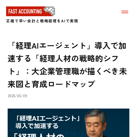
メ
ニ
正確で早い会計と戦略経理をAIで実現
ュ
ー
を
表
「経理AIエージェント」導入で加
示
す
速する「経理人材の戦略的シフ
る
ト」：大企業管理職が描くべき未
来図と育成ロードマップ
2025/05/09