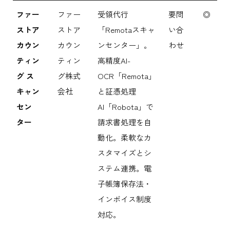
ファー
ファー
受領代行
要問
◎
ストア
ストア
「Remotaスキャ
い合
カウン
カウン
ンセンター」。
わせ
ティン
ティン
高精度AI-
グ ス
グ株式
OCR「Remota」
キャン
会社
と証憑処理
セン
AI「Robota」で
ター
請求書処理を自
動化。柔軟なカ
スタマイズとシ
ステム連携。電
子帳簿保存法・
インボイス制度
対応。