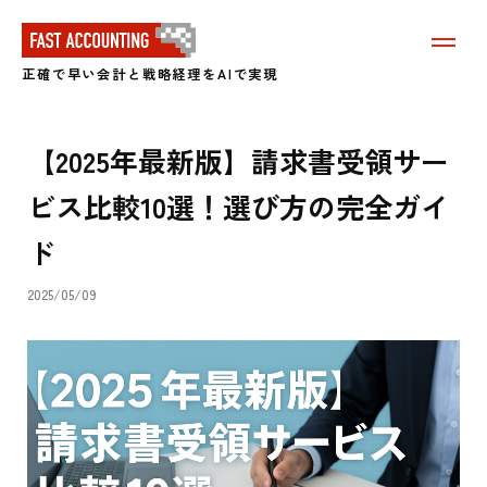
メ
ニ
正確で早い会計と戦略経理をAIで実現
ュ
ー
を
表
【2025年最新版】請求書受領サー
示
す
ビス比較10選！選び方の完全ガイ
る
ド
2025/05/09