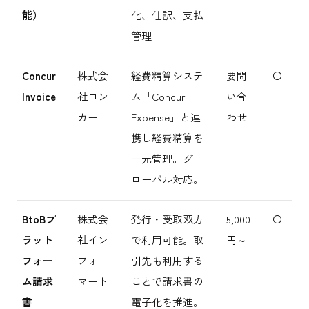
能）
化、仕訳、支払
管理
Concur
株式会
経費精算システ
要問
〇
Invoice
社コン
ム「Concur
い合
カー
Expense」と連
わせ
携し経費精算を
一元管理。グ
ローバル対応。
BtoBプ
株式会
発行・受取双方
5,000
〇
ラット
社イン
で利用可能。取
円～
フォー
フォ
引先も利用する
ム請求
マート
ことで請求書の
書
電子化を推進。