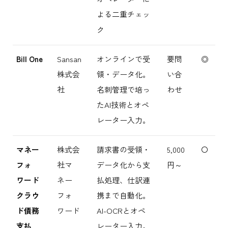
よる二重チェッ
ク
Bill One
Sansan
オンラインで受
要問
◎
株式会
領・データ化。
い合
社
名刺管理で培っ
わせ
たAI技術とオペ
レーター入力。
マネー
株式会
請求書の受領・
5,000
〇
フォ
社マ
データ化から支
円～
ワード
ネー
払処理、仕訳連
クラウ
フォ
携まで自動化。
ド債務
ワード
AI-OCRとオペ
支払
レーター入力。