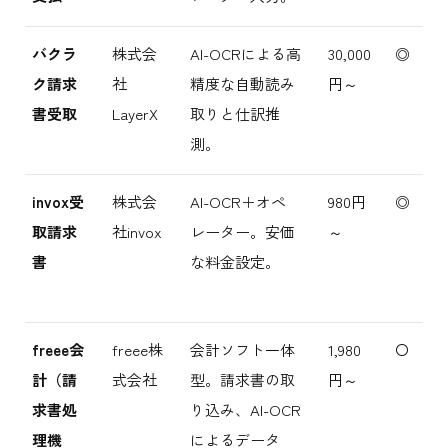
バクラ
株式会
AI-OCRによる高
30,000
◎
ク請求
社
精度な自動読み
円～
書受取
LayerX
取りと仕訳推
測。
invox受
株式会
AI-OCR＋オペ
980円
◎
取請求
社invox
レーター。安価
～
書
な料金設定。
freee会
freee株
会計ソフト一体
1,980
〇
計（請
式会社
型。請求書の取
円～
求書処
り込み、AI-OCR
理機
によるデータ