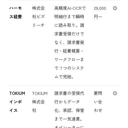
ハーモ
株式会
高精度AI-OCRで
29,000
◎
ス経費
社ビズ
明細行まで瞬時
円〜
リーチ
に読み取り。請
求書受領だけで
なく、請求書発
行・経費精算・
ワークフローま
で１つのシステ
ムで完結。
TOKIUM
TOKIUM
請求書の受領代
要問
◎
インボ
株式会
行からデータ
い合
イス
社
化、承認、保管
わせ
まで一気通貫。
オペレーターに