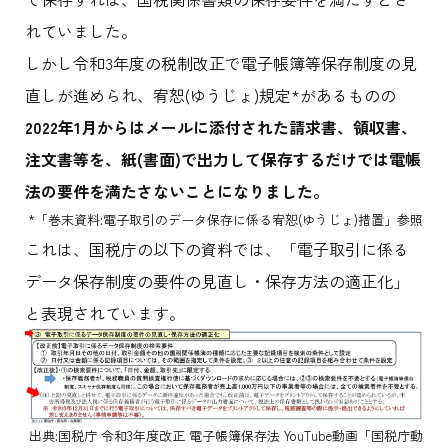
れていました。
しかし令和3年度の税制改正で電子帳簿等保存制度の見
直しが進められ、宥恕(ゆうじょ)規定*があるものの
2022年1月からはメールに添付された請求書、領収書、
注文書等を、紙(書面)で出力して保存するだけでは電帳
法の要件を満たさないことになりました。
*「巻末資料:電子取引のデータ保存に係る宥恕(ゆうじょ)措置」参照
これは、国税庁の以下の資料では、「電子取引に係る
データ保存制度の要件の見直し・保存方法の適正化」
と表現されています。
出典:国税庁 令和3年度改正 電子帳簿保存法 YouTube動画「国税庁動