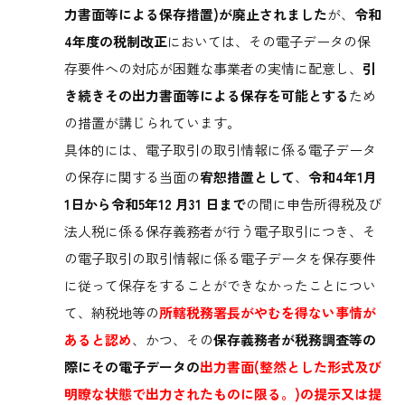
力書面等による保存措置)が廃止されました
が、
令和
4年度の税制改正
においては、その電子データの保
存要件への対応が困難な事業者の実情に配意し、
引
き続きその出力書面等による保存を可能とする
ため
の措置が講じられています。
具体的には、電子取引の取引情報に係る電子データ
の保存に関する当面の
宥恕措置として
、
令和4年1月
1日から令和5年12 月31 日まで
の間に申告所得税及び
法人税に係る保存義務者が行う電子取引につき、そ
の電子取引の取引情報に係る電子データを保存要件
に従って保存をすることができなかったことについ
て、納税地等の
所轄税務署長がやむを得ない事情が
あると認め
、かつ、その
保存義務者が税務調査等の
際にその電子データの
出力書面(整然とした形式及び
明瞭な状態で出力されたものに限る。)の提示又は提