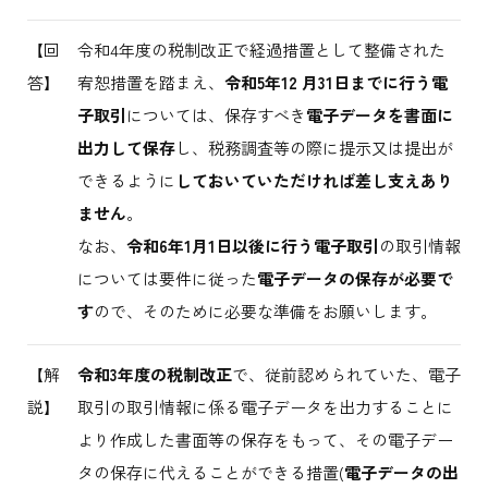
【回
令和4年度の税制改正で経過措置として整備された
答】
宥恕措置を踏まえ、
令和5年12 月31日までに行う電
子取引
については、保存すべき
電子データを書面に
出力して保存
し、税務調査等の際に提示又は提出が
できるように
しておいていただければ差し支えあり
ません
。
なお、
令和6年1月1日以後に行う電子取引
の取引情報
については要件に従った
電子データの保存が必要で
す
ので、そのために必要な準備をお願いします。
【解
令和3年度の税制改正
で、従前認められていた、電子
説】
取引の取引情報に係る電子データを出力することに
より作成した書面等の保存をもって、その電子デー
タの保存に代えることができる措置(
電子データの出