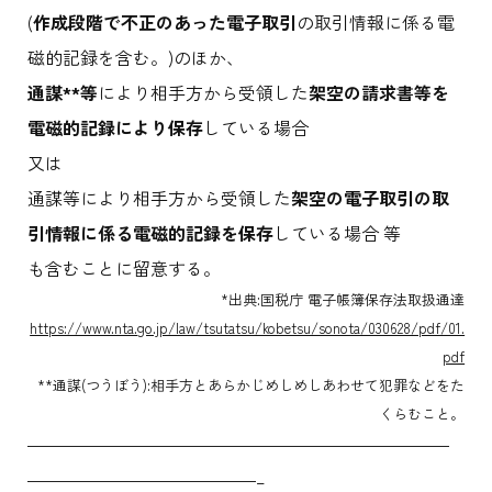
(
作成段階で不正のあった電子取引
の取引情報に係る電
磁的記録を含む。)のほか、
通謀**等
により相手方から受領した
架空の請求書等を
電磁的記録により保存
している場合
又は
通謀等により相手方から受領した
架空の電子取引の取
引情報に係る電磁的記録を保存
している場合 等
も含むことに留意する。
*出典:国税庁 電子帳簿保存法取扱通達
https://www.nta.go.jp/law/tsutatsu/kobetsu/sonota/030628/pdf/01.
pdf
**通謀(つうぼう):相手方とあらかじめしめしあわせて犯罪などをた
くらむこと。
————————————————————————
—————————————–