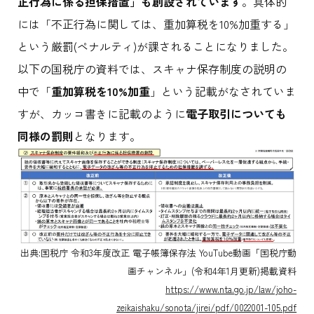
正行為に係る担保措置」も創設されています
。具体的
には「不正行為に関しては、重加算税を10%加重する」
という厳罰(ペナルティ)が課されることになりました。
以下の国税庁の資料では、スキャナ保存制度の説明の
中で「
重加算税を10%加重
」という記載がなされていま
すが、カッコ書きに記載のように
電子取引についても
同様の罰則
となります。
出典:国税庁 令和3年度改正 電子帳簿保存法 YouTube動画「国税庁動
画チャンネル」(令和4年1月更新)掲載資料
https://www.nta.go.jp/law/joho-
zeikaishaku/sonota/jirei/pdf/0022001-105.pdf