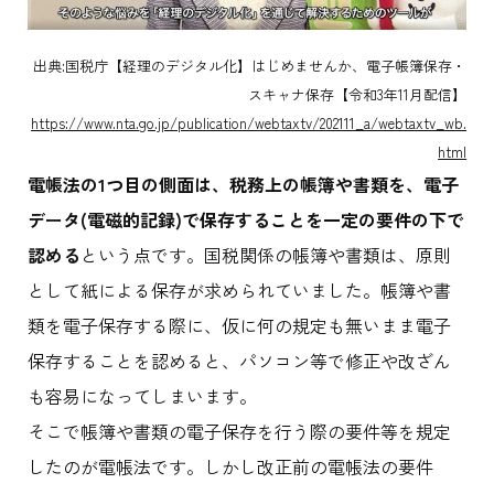
出典:国税庁【経理のデジタル化】はじめませんか、電子帳簿保存・
スキャナ保存【令和3年11月配信】
https://www.nta.go.jp/publication/webtaxtv/202111_a/webtaxtv_wb.
html
電帳法の1つ目の側面は、税務上の帳簿や書類を、電子
データ(電磁的記録)で保存することを一定の要件の下で
認める
という点です。国税関係の帳簿や書類は、原則
として紙による保存が求められていました。帳簿や書
類を電子保存する際に、仮に何の規定も無いまま電子
保存することを認めると、パソコン等で修正や改ざん
も容易になってしまいます。
そこで帳簿や書類の電子保存を行う際の要件等を規定
したのが電帳法です。しかし改正前の電帳法の要件