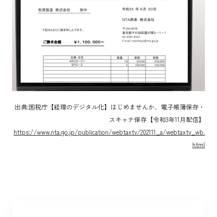
出典:国税庁【経理のデジタル化】はじめませんか、電子帳簿保存・
スキャナ保存【令和3年11月配信】
https://www.nta.go.jp/publication/webtaxtv/202111_a/webtaxtv_wb.
html