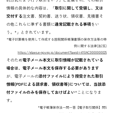
情報の具体的な内容は、「
取引に関して受領し、又は
交付する
注文書、契約書、送り状、領収書、見積書そ
の他これらに準ずる書類に
通常記載される事項
をい
う。*」とされています。
*電子計算機を使用して作成する国税関係帳簿書類の保存方法等の特
例に関する法律(法2五)
https://elaws.e-gov.go.jp/document?lawid=410AC0000000025
そのため
電子メール本文に取引情報が記載されている
場合は、電子メール本文を保存する必要があります
が、電子メールの
添付ファイルにより授受された取引
情報(PDFによる請求書、領収書等)については、当該添
付ファイルのみを保存しておけばよい
*ことになりま
す。
*電子帳簿保存法一問一答【電子取引関係】問5