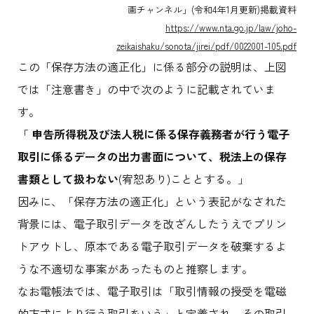
画チャンネル」(令和4年1月更新)掲載資料
https://www.nta.go.jp/law/joho-
zeikaishaku/sonota/jirei/pdf/0022001-105.pdf
この「保存方法の適正化」に係る部分の説明は、上図
では「注意書き」の中で次のように記載されていま
す。
「
申告所得税及び法人税に係る保存義務者が行う電子
取引に係るデータの出力書面について、税法上の保存
書類として扱わない
(宥恕あり)こととする。」
因みに、「保存方法の適正化」という表記がなされた
背景には、電子取引データを改ざんしたうえでプリン
トアウトし、原本である電子取引データを破棄するよ
うな不適切な事案があったものと推察します。
なお電帳法では、電子取引は「取引情報の授受を電磁
的方式により行う取引をいう」と定義され、その取引