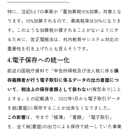
—————————————–
特に、注記6と7の事案が「重加算税10%加算」対象とな
ります。10%加算されるので、最高税率は50%になりま
す。このような加算税が課されることがないようにす
るために、改正電帳法は、社内教育やシステム対応の
重要性を引き上げたとも言えそうです。
4.電子保存への統一化
前述の国税庁資料で「申告所得税及び法人税に係る
保
存義務者が行う電子取引に係るデータの出力書面につ
いて、税法上の保存書類として扱わない
(宥恕あり)こと
とする」との記載通り、2022年1月から電子取引データ
を紙(書面)に保存することが出来なくなりました。
この影響
は、今まで「帳簿」「書類」「電子取引」
を、全て紙(書面)の出力による保存で統一していた事業