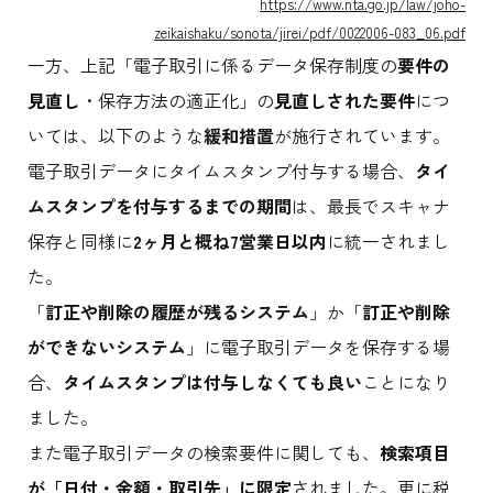
https://www.nta.go.jp/law/joho-
zeikaishaku/sonota/jirei/pdf/0022006-083_06.pdf
一方、上記「電子取引に係るデータ保存制度の
要件の
見直し
・保存方法の適正化」の
見直しされた要件
につ
いては、以下のような
緩和措置
が施行されています。
電子取引データにタイムスタンプ付与する場合、
タイ
ムスタンプを付与するまでの期間
は、最長でスキャナ
保存と同様に
2ヶ月と概ね7営業日以内
に統一されまし
た。
「
訂正や削除の履歴が残るシステム
」か「
訂正や削除
ができないシステム
」に電子取引データを保存する場
合、
タイムスタンプは付与しなくても良い
ことになり
ました。
また電子取引データの検索要件に関しても、
検索項目
が「日付・金額・取引先」に限定
されました。更に税