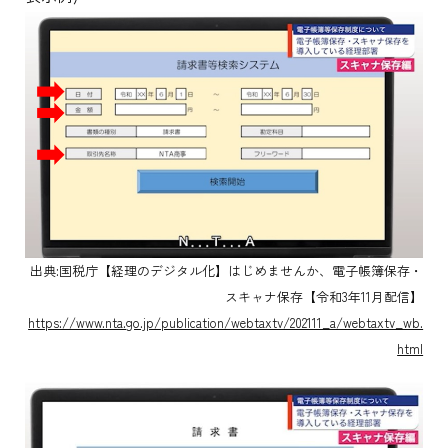
出典:国税庁【経理のデジタル化】はじめませんか、電子帳簿保存・
スキャナ保存【令和3年11月配信】
https://www.nta.go.jp/publication/webtaxtv/202111_a/webtaxtv_wb.
html