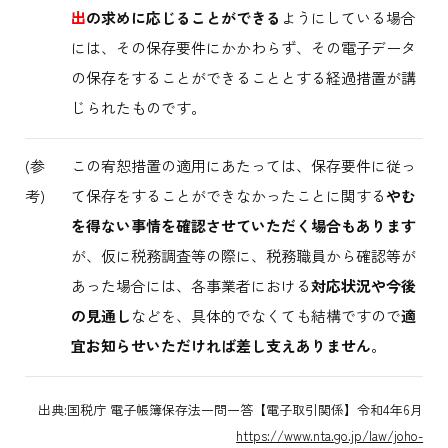
出
の求めに応じることができる
ようにしている場合
には、その保存要件にかかわらず、その電子データ
の保存をすることができることとする経過措置が講
じられたものです。
(参
この宥恕措置の適用にあたっては、保存要件に従っ
考)
て保存をすることができなかったことに関する
やむ
を得ない事情を確認させていただく場合もあります
が、仮に税務調査等の際に、税務職員から確認等が
あった場合には、各事業者における
対応状況や今後
の見通し
などを、具体的でなくても結構ですので
適
宜お知らせいただければ差し支えありません
。
出典:国税庁 電子帳簿保存法一問一答【電子取引関係】令和4年6月
https://www.nta.go.jp/law/joho-