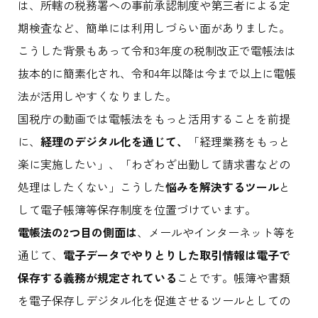
は、所轄の税務署への事前承認制度や第三者による定
期検査など、簡単には利用しづらい面がありました。
こうした背景もあって令和3年度の税制改正で電帳法は
抜本的に簡素化され、令和4年以降は今まで以上に電帳
法が活用しやすくなりました。
国税庁の動画では電帳法をもっと活用することを前提
に、
経理のデジタル化を通じて、
「経理業務をもっと
楽に実施したい」、「わざわざ出勤して請求書などの
処理はしたくない」こうした
悩みを解決するツール
と
して電子帳簿等保存制度を位置づけています。
電帳法の2つ目の側面は
、メールやインターネット等を
通じて、
電子データでやりとりした取引情報は電子で
保存する義務が規定されている
ことです。帳簿や書類
を電子保存しデジタル化を促進させるツールとしての