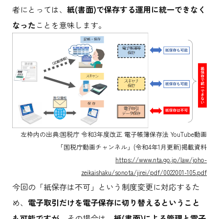
者にとっては、
紙(書面)で保存する運用に統一できなく
なった
ことを意味します。
左枠内の出典:国税庁 令和3年度改正 電子帳簿保存法 YouTube動画
「国税庁動画チャンネル」(令和4年1月更新)掲載資料
https://www.nta.go.jp/law/joho-
zeikaishaku/sonota/jirei/pdf/0022001-105.pdf
今回の「紙保存は不可」という制度変更に対応するた
め、
電子取引だけを電子保存に切り替えるということ
も可能ですが
、その場合は、
紙(書面)による管理と電子