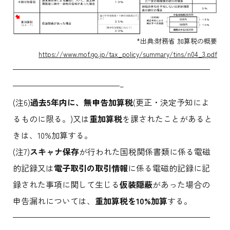
*出典:財務省 加算税の概要
https://www.mof.go.jp/tax_policy/summary/tins/n04_3.pdf
————————————————————————
—————————————–
(注6)
過去5年内に、無申告加算税
(更正・決定予知によ
るものに限る。)又は
重加算税
を課されたことがあると
きは、10%加算する。
(注7)
スキャナ保存
が行われた国税関係書類に係る電磁
的記録又は
電子取引の取引情報
に係る電磁的記録に記
録された事項に関して生じる
仮装隠蔽
があった場合の
申告漏れについては、
重加算税を10%加算
する。
————————————————————————