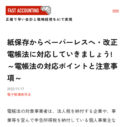
メ
ニ
正確で早い会計と戦略経理をAIで実現
ュ
ー
を
表
紙保存からペーパーレスへ・改正
示
す
電帳法に対応していきましょう!
る
～電帳法の対応ポイントと注意事
項～
2022/11/17
電子帳簿保存法
電帳法の対象事業者は、法人税を納付する企業や、事
業等を営んで申告所得税を納付している個人事業主な