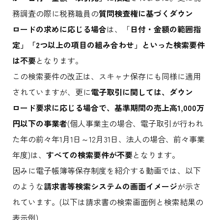
務調査の際に税務職員の
質問検査権に基づくダウン
ロードの求めに応じる場合
は、「
日付・金額の範囲指
定」「2つ以上の項目の組み合わせ」といった検索要件
は不要
となります。
この検索要件の改正は、スキャナ保存にも同様に適用
されていますが、更に
電子取引に関しては、ダウン
ロード要求に応じる場合で、基準期間の売上高1,000万
円以下の事業者
(個人事業主の場合、電子取引が行われ
た年の前々年1月1日～12月31日、法人の場合、前々事業
年度)は、
すべての検索要件が不要
となります。
因みに電子帳簿等保存制度を紹介する動画では、以下
のような
請求書等検索システムの画面イメージ
が示さ
れています。(以下は請求書の検索画面例と検索結果の
表示例)