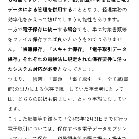
データによる管理を併用する
こととなり、経理業務の
効率化をかえって妨げてしまう可能性もあります。
一方で
電子保存に統一する場合
でも、単に対象書類等
をファイル保存すれば良いというものではありませ
ん。
「帳簿保存」「スキャナ保存」「電子取引データ
保存」それぞれの電帳法に規定された保存要件に沿っ
たシステム対応が必要
となってきます。
つまり、「帳簿」「書類」「電子取引」を、全て紙(書
面)の出力による保存で統一していた事業者にとって
は、どちらの選択も悩ましい、という事態になってい
ます。
こうした影響等を鑑みて「令和5年12月31日までに行う
電子取引については、保存すべき電子データをプリン
トアウトして保存し、税務調査等の際に提示・提出で