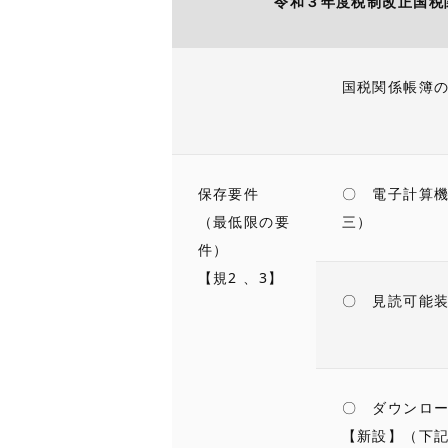
令和３年度税制改正国税
国税関係帳簿の
保存要件
〇 電子計算機
（最低限の要
三）
件）
【規2 、3】
〇 見読可能装
〇 ダウンロ
【新設】（下記