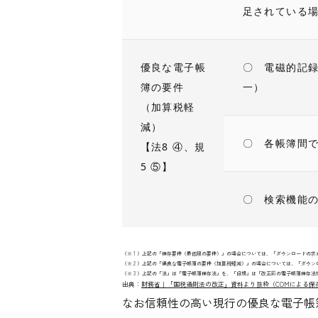
足されている
優良な電子帳
〇 電磁的記録
簿の要件
一）
（加算税軽
減）
〇 各帳簿間
【法8 ④、規
5 ⑤】
〇 検索機能の
（※ 1 ）上記の「保存要件（最低限の要件）」の場合については、「ダウンロードの
（※ 2 ）上記の「優良な電子帳簿の要件（加算税軽減）」の場合については、「ダウ
（※ 3 ）上記の「法」は「電子帳簿保存法」を、「旧規」は「改正前の電子帳簿保存
出典：
財務省｜「国税通則法の改正」資料より抜粋（COMによる保
なお信頼性の高い現行の優良な電子帳