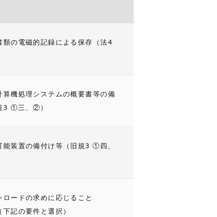
書類の電磁的記録による保存（法4
計算機処理システムの概要書等の備
規3 ①三、②）
可能装置の備付け等（旧規3 ①四、
ンロードの求めに応じること
（下記の要件と選択）