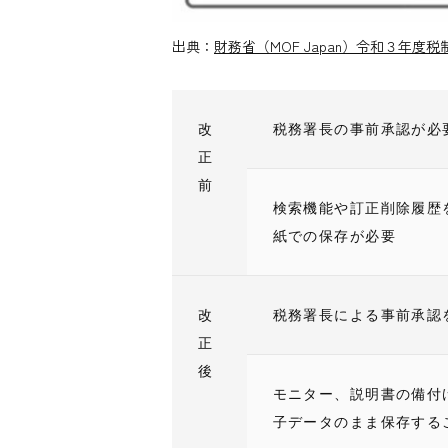
出典：
財務省（MOF Japan）令和３年度税
改
税務署長の事前承認が必
正
前
検索機能や訂正削除履歴
紙での保存が必要
改
税務署長による事前承認
正
後
モニター、説明書の備付
子データのまま保存する