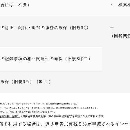
場合には、不要）
・ 検索
の訂正・削除・追加の履歴の確保（旧規3①
―
（国税関
での記録事項の相互関連性の確保（旧規3①二）
確保（旧規3五）（※ 2 ）
求めに応じること」の要件を満たしている場合には、検索機能の確保の要件は全て不要。
ンロードの求めに応じること」の要件を満たしている場合でも、検索機能の確保の要件の一部を充足する必要。
法規則」を、「規」は「改正後の電子帳簿保存法規則」をいう。
存の記載は省略）
（財務省主税局税制第一課の藤崎主税調査官を筆頭に５人の班制で作成）
簿を利用する場合は、過少申告加算税５％が軽減されるインセ