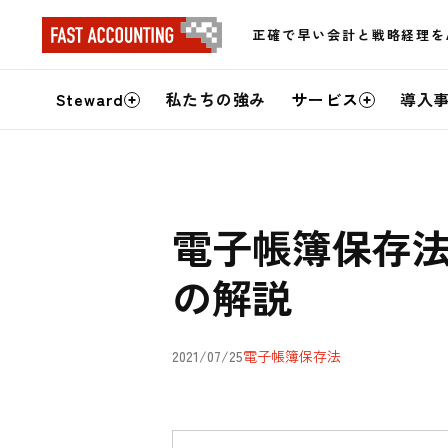
正確で早い会計と戦略経理を
サ
Steward
私たちの強み
サービス
導入
イ
ト
内
電子帳簿保存
メ
の解説
ニ
ュ
2021/07/25
電子帳簿保存法
ー