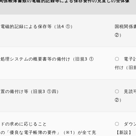
関係帳簿書類の電磁的記録等による保存要件の見直しの全体像
電磁的記録による保存等（法4 ①）
国税関係
②）
処理システムの概要書等の備付け（旧規3 ①
〇 電子
付け（旧
置の備付け等（旧規3 ①四）
〇 見読
②）
ードの求めに応じること
〇 ダウ
の「優良な電子帳簿の要件」（※1）が全て充
【新設】