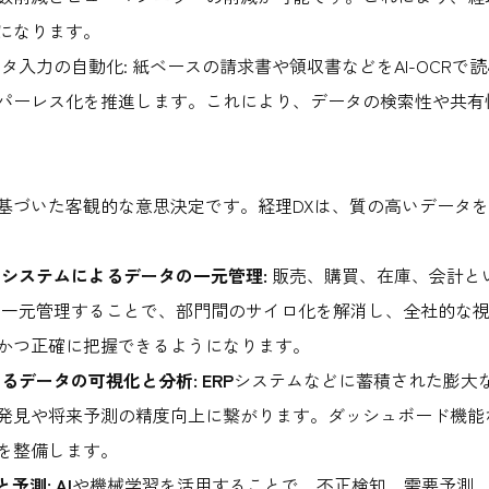
になります。
ータ入力の自動化: 紙ベースの請求書や領収書などをAI-OCR
パーレス化を推進します。これにより、データの検索性や共有
基づいた客観的な意思決定です。経理DXは、質の高いデータ
lanning）システムによるデータの一元管理:
販売、購買、在庫、会計とい
など）で一元管理することで、部門間のサイロ化を解消し、全社的
かつ正確に把握できるようになります。
ツールによるデータの可視化と分析:
ERP
システムなどに蓄積された膨大な
発見や将来予測の精度向上に繋がります。ダッシュボード機能
を整備します。
と予測:
AI
や機械学習を活用することで、不正検知、需要予測