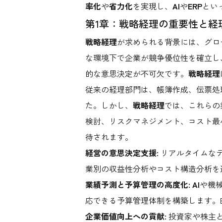
率化
や
省力化
を実現し、
AI
や
ERP
とい
第1章：戦略経理の重要性と経
戦略経理
が求められる背景には、グロ
な環境下で企業が競争優位性を確立し
的な意思決定が不可欠です。
戦略経理
従来の経理部門は、帳簿作成、伝票処
た。しかし、
戦略経理
では、これらの
検討、リスクマネジメント、コスト最
待されます。
経営の意思決定支援:
リアルタイムな
業別の収益性分析やコスト構造分析を
業績予測と予算管理の高度化:
AI
や機
応できる予算管理体制を構築します。
企業価値向上への貢献:
投資家や株主