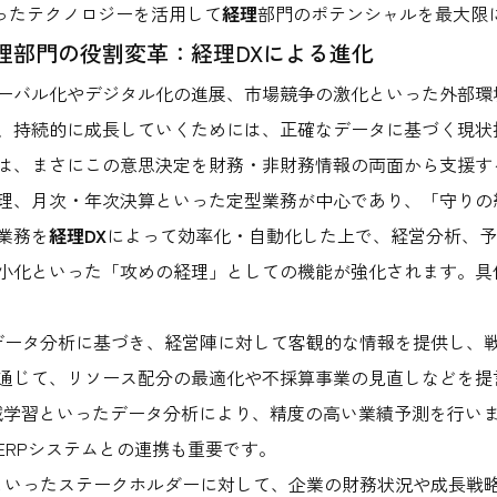
ったテクノロジーを活用して
経理
部門のポテンシャルを最大限
理部門の役割変革：経理DXによる進化
ーバル化やデジタル化の進展、市場競争の激化といった外部環
、持続的に成長していくためには、正確なデータに基づく現状
は、まさにこの意思決定を財務・非財務情報の両面から支援す
理、月次・年次決算といった定型業務が中心であり、「守りの
業務を
経理DX
によって効率化・自動化した上で、経営分析、予
小化といった「攻めの経理」としての機能が強化されます。具
データ分析に基づき、経営陣に対して客観的な情報を提供し、
通じて、リソース配分の最適化や不採算事業の見直しなどを提
械学習といったデータ分析により、精度の高い業績予測を行い
ERPシステムとの連携も重要です。
といったステークホルダーに対して、企業の財務状況や成長戦