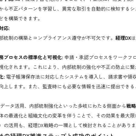
から不正パターンを学習し、異常な取引を自動的に検知するシ
どを構築できます。
対応:
部統制の構築とコンプライアンス遵守が不可欠です。
経理DX
は
務プロセスの標準化と可視化:
申請・承認プロセスをワークフ
視化されます。これにより、内部統制の強化や不正の防止に繋
化:
電子帳簿保存法に対応したシステムを導入し、請求書や領
向上します。また、監査時にも必要な情報を迅速に提出できる
、データ活用、内部統制強化といった多岐にわたる側面から
戦略
体の最適化と組織文化の変革を伴うことで、その効果を最大限
）の活用も、経理DX戦略の一環として検討されることがあり
めの経理DX推進ステップと成功のポイント