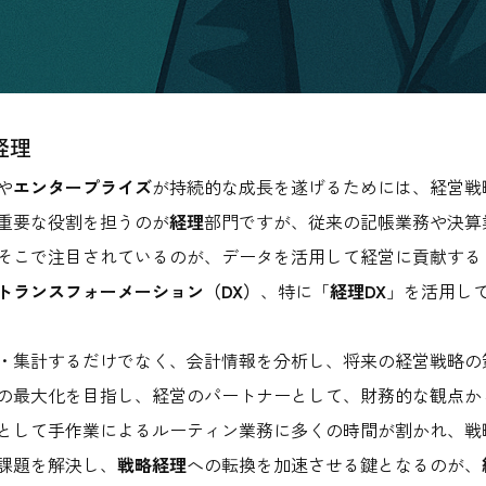
経理
や
エンタープライズ
が持続的な成長を遂げるためには、経営戦
重要な役割を担うのが
経理
部門ですが、従来の記帳業務や決算
そこで注目されているのが、データを活用して経営に貢献する
トランスフォーメーション（DX）
、特に「
経理DX
」を活用し
・集計するだけでなく、会計情報を分析し、将来の経営戦略の
の最大化を目指し、経営のパートナーとして、財務的な観点か
として手作業によるルーティン業務に多くの時間が割かれ、戦
課題を解決し、
戦略経理
への転換を加速させる鍵となるのが、