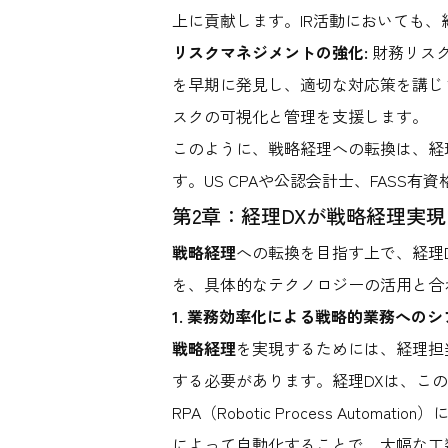
上に貢献します。IR活動においても
リスクマネジメントの強化:
財務リス
を早期に発見し、適切な対応策を講じ
スクの可視化と管理を支援します。
このように、戦略経理への転換は、経
す。US CPAや公認会計士、FAS
第2章：経理DXが戦略経理実
戦略経理
への転換を目指す上で、経理
を、具体的なテクノロジーの活用と合
1. 業務効率化による戦略的業務へのシ
戦略経理
を実現するためには、経理担
する必要があります。経理DXは、こ
RPA（Robotic Process Au
によって自動化することで、大幅な工