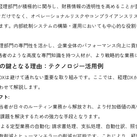
、経理部門が積極的に関与し、財務情報の透明性を高めることが
クだけでなく、オペレーショナルリスクやコンプライアンスリ
ます。内部統制システムの構築・運用においても中心的な役割
理部門の専門性を活かし、企業全体のパフォーマンス向上に貢
S有資格者のような高度な専門知識を持つ人材が、より戦略的な業
現の鍵となる理由：テクノロジー活用例
DXは避けて通れない重要な取り組みです。ここでは、経理DX
わせて解説します。
フト:
当者が日々のルーティン業務から解放され、より付加価値の高
の課題を解決するための強力な手段となります。
tomation）による定型業務の自動化: 請求書処理、支払処理、自動仕
数削減とヒューマンエラーの削減が可能です。これにより、経