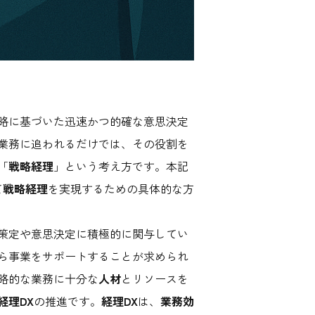
略に基づいた迅速かつ的確な意思決定
業務に追われるだけでは、その役割を
「
戦略経理
」という考え方です。本記
て
戦略経理
を実現するための具体的な方
策定や意思決定に積極的に関与してい
ら事業をサポートすることが求められ
略的な業務に十分な
人材
とリソースを
経理DX
の推進です。
経理DX
は、
業務効