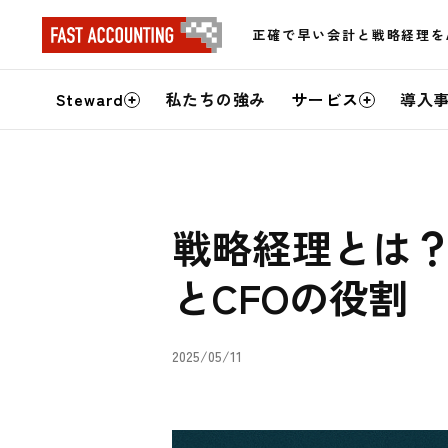
正確で早い会計と戦略経理を
サ
Steward
私たちの強み
サービス
導入
イ
ト
内
戦略経理とは？
メ
とCFOの役割
ニ
ュ
2025/05/11
ー